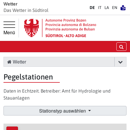
Springe direkt zur Hauptnavigation
Springe direkt zum Inhalt
Wetter
DE
IT
LA
EN
Das Wetter in Südtirol
Menü
Su
Wetter
Pegelstationen
Daten in Echtzeit. Betreiber: Amt für Hydrologie und
Stauanlagen
Stationstyp auswählen