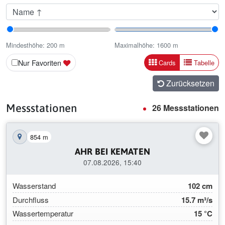
Sortieren nach
Mindesthöhe
Maximalhöhe
Mindesthöhe:
200
m
Maximalhöhe:
1600
m
Ergebnisse anzeig
Ergebnis
Nur Favoriten
Cards
Tabelle
Zurücksetzen
Messstationen
26 Messstationen
854 m
Station auf der Karte anzeigen
AHR BEI KEMATEN
07.08.2026, 15:40
Wasserstand
102 cm
Durchfluss
15.7 m³/s
Wassertemperatur
15 °C