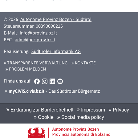
© 2026
Autonome Provinz Bozen - Südtirol
Steuernummer: 00390090215
E-Mail:
info@provinz.bz.it
PEC:
adm@pec.prov.bz.it
Realisierung:
Südtiroler Informatik AG
TRANSPARENTE VERWALTUNG
KONTAKTE
PROBLEM MELDEN
Facebook
Instagram
LinkedIn
YouTube
Finde uns auf
myCIVIS.civis.bz.it
- Das Südtiroler Bürgernetz
Erklärung zur Barrierefreiheit
Impressum
Privacy
Cookie
Social media policy