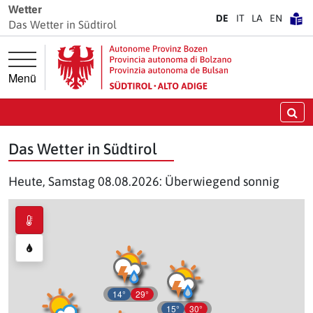
Springe direkt zur Hauptnavigation
Springe direkt zum Inhalt
Wetter
DE
IT
LA
EN
Das Wetter in Südtirol
Menü
Su
Das Wetter in Südtirol
Heute, Samstag 08.08.2026: Überwiegend sonnig
14°
29°
15°
30°