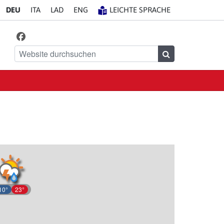
DE
U
IT
A
LA
D
EN
G
LEICHTE SPRACHE
Facebook
Finde uns auf
Website durchsuchen
Suchen
10°
23°