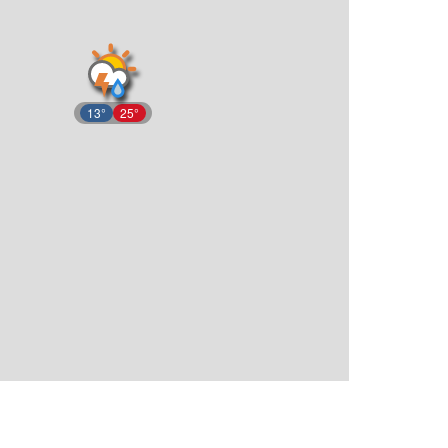
13°
25°