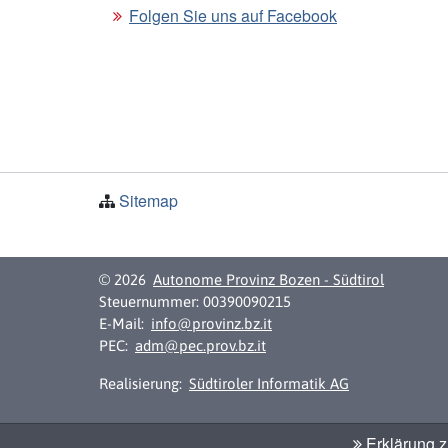
Folgen Sie uns auf Facebook
Sitemap
© 2026
Autonome Provinz Bozen - Südtirol
Steuernummer: 00390090215
E-Mail:
info@provinz.bz.it
PEC:
adm@pec.prov.bz.it
Realisierung:
Südtiroler Informatik AG
Erklärung zu