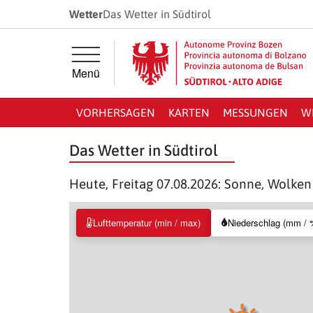
Springe direkt zur Hauptnavigation
Springe direkt zum Inhalt
Wetter
Das Wetter in Südtirol
Menü
VORHERSAGEN
KARTEN
MESSUNGEN
W
Das Wetter in Südtirol
Heute, Freitag 07.08.2026: Sonne, Wolke
Lufttemperatur (min / max)
Niederschlag (mm / 