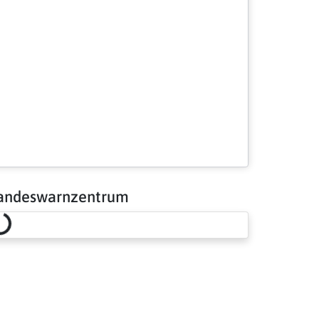
andeswarnzentrum
Loading risk overview…