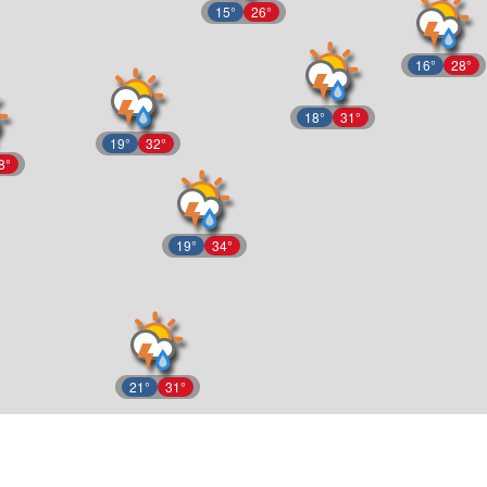
15°
26°
16°
28°
18°
31°
19°
32°
8°
19°
34°
21°
31°