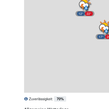
12°
22°
17°
2
70%
Zuverlässigkeit:
Was bedeutet Zuverlässigkeit?