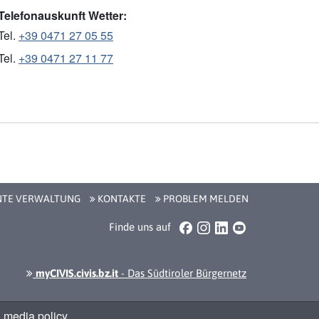
Telefonauskunft Wetter:
Tel.
+39 0471 27 05 55
Tel.
+39 0471 27 11 77
NTE VERWALTUNG
KONTAKTE
PROBLEM MELDEN
Facebook
Instagram
LinkedIn
YouTube
Finde uns auf
myCIVIS.civis.bz.it
- Das Südtiroler Bürgernetz
 media policy