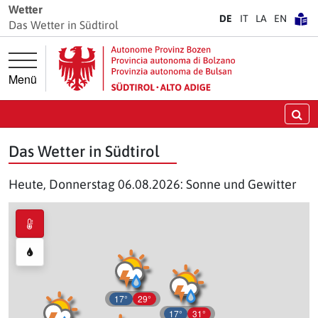
Springe direkt zur Hauptnavigation
Springe direkt zum Inhalt
Wetter
DE
IT
LA
EN
Das Wetter in Südtirol
Menü
Su
Das Wetter in Südtirol
Heute, Donnerstag 06.08.2026: Sonne und Gewitter
17°
29°
17°
31°