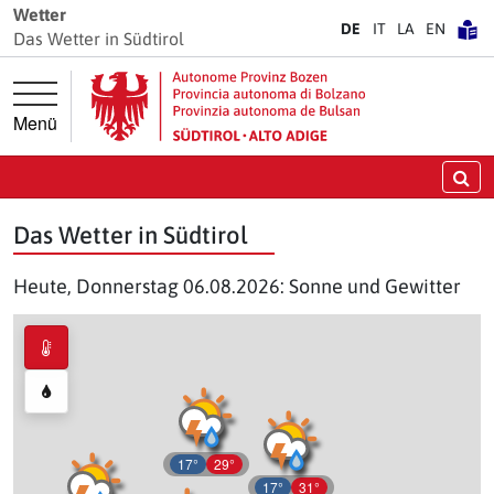
Springe direkt zur Hauptnavigation
Springe direkt zum Inhalt
Wetter
DE
IT
LA
EN
Das Wetter in Südtirol
Menü
Su
Das Wetter in Südtirol
Heute, Donnerstag 06.08.2026: Sonne und Gewitter
17°
29°
17°
31°