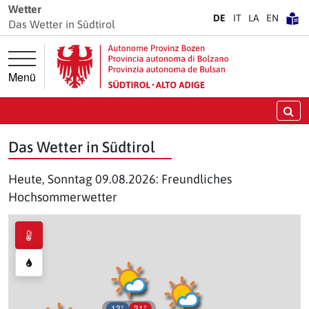
Springe direkt zur Hauptnavigation
Springe direkt zum Inhalt
Wetter
DE
IT
LA
EN
Das Wetter in Südtirol
Menü
Su
Das Wetter in Südtirol
Heute, Sonntag 09.08.2026: Freundliches
Hochsommerwetter
13°
31°