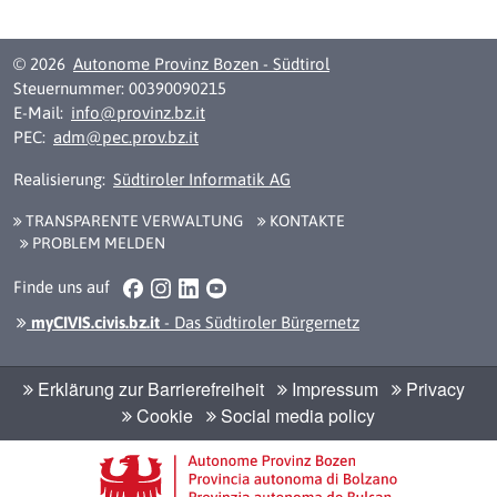
© 2026
Autonome Provinz Bozen - Südtirol
Steuernummer: 00390090215
E-Mail:
info@provinz.bz.it
PEC:
adm@pec.prov.bz.it
Realisierung:
Südtiroler Informatik AG
TRANSPARENTE VERWALTUNG
KONTAKTE
PROBLEM MELDEN
Facebook
Instagram
LinkedIn
YouTube
Finde uns auf
myCIVIS.civis.bz.it
- Das Südtiroler Bürgernetz
Erklärung zur Barrierefreiheit
Impressum
Privacy
Cookie
Social media policy