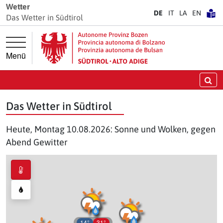
Springe direkt zur Hauptnavigation
Springe direkt zum Inhalt
Wetter
DE
IT
LA
EN
Das Wetter in Südtirol
Menü
Su
Das Wetter in Südtirol
Heute, Montag 10.08.2026: Sonne und Wolken, gegen
Abend Gewitter
14°
31°