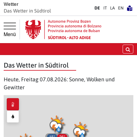
Springe direkt zur Hauptnavigation
Springe direkt zum Inhalt
Wetter
DE
IT
LA
EN
Das Wetter in Südtirol
Menü
Su
Das Wetter in Südtirol
Heute, Freitag 07.08.2026: Sonne, Wolken und
Gewitter
15°
26°