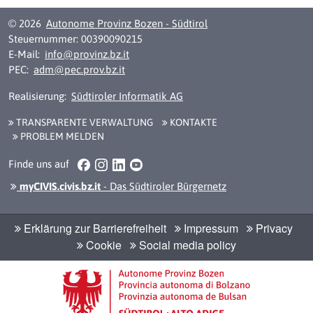
© 2026
Autonome Provinz Bozen - Südtirol
Steuernummer: 00390090215
E-Mail:
info@provinz.bz.it
PEC:
adm@pec.prov.bz.it
Realisierung:
Südtiroler Informatik AG
TRANSPARENTE VERWALTUNG
KONTAKTE
PROBLEM MELDEN
Facebook
Instagram
LinkedIn
YouTube
Finde uns auf
myCIVIS.civis.bz.it
- Das Südtiroler Bürgernetz
Erklärung zur Barrierefreiheit
Impressum
Privacy
Cookie
Social media policy