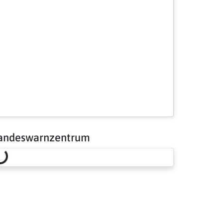
andeswarnzentrum
Loading risk overview…