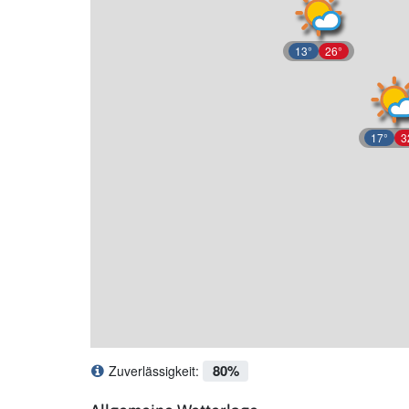
13°
26°
17°
3
80%
Zuverlässigkeit:
Was bedeutet Zuverlässigkeit?