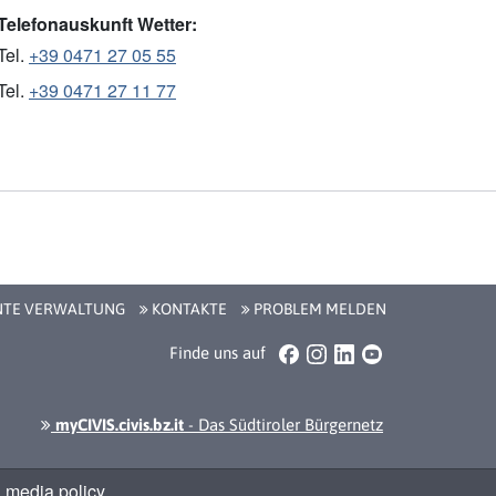
Telefonauskunft Wetter:
Tel.
+39 0471 27 05 55
Tel.
+39 0471 27 11 77
NTE VERWALTUNG
KONTAKTE
PROBLEM MELDEN
Facebook
Instagram
LinkedIn
YouTube
Finde uns auf
myCIVIS.civis.bz.it
- Das Südtiroler Bürgernetz
 media policy