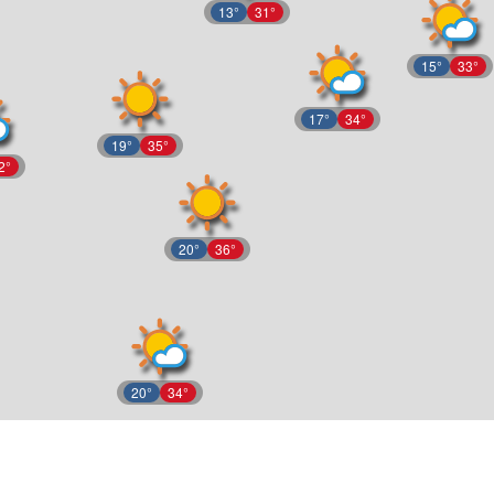
13°
31°
15°
33°
17°
34°
19°
35°
2°
20°
36°
20°
34°