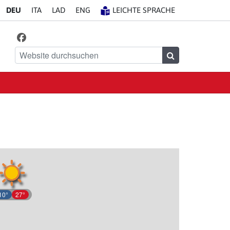
DE
U
IT
A
LA
D
EN
G
LEICHTE SPRACHE
Facebook
Finde uns auf
Website durchsuchen
Suchen
10°
27°