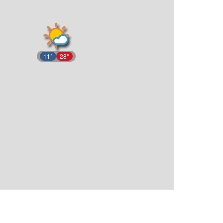
11°
28°