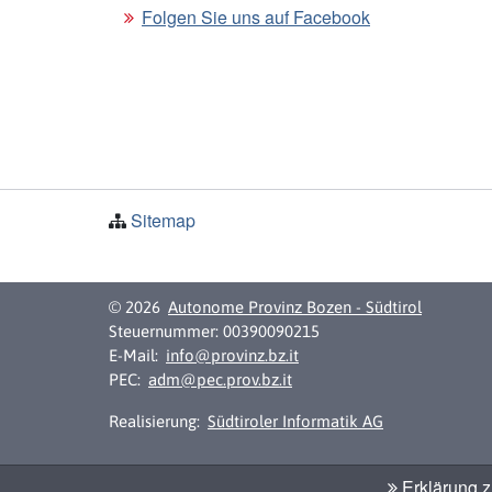
Folgen Sie uns auf Facebook
Sitemap
© 2026
Autonome Provinz Bozen - Südtirol
Steuernummer: 00390090215
E-Mail:
info@provinz.bz.it
PEC:
adm@pec.prov.bz.it
Realisierung:
Südtiroler Informatik AG
Erklärung zu