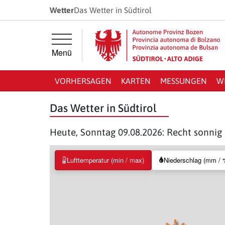
Springe direkt zur Hauptnavigation
Springe direkt zum Inhalt
Wetter
Das Wetter in Südtirol
Menü
VORHERSAGEN
KARTEN
MESSUNGEN
W
Das Wetter in Südtirol
Heute, Sonntag 09.08.2026: Recht sonnig
Lufttemperatur (min / max)
Niederschlag (mm / 