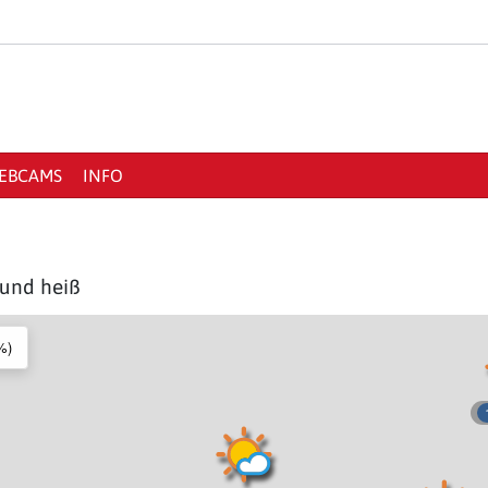
EBCAMS
INFO
 und heiß
%)