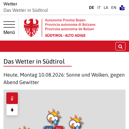
Springe direkt zur Hauptnavigation
Springe direkt zum Inhalt
Wetter
DE
IT
LA
EN
Das Wetter in Südtirol
Menü
Su
Das Wetter in Südtirol
Heute, Montag 10.08.2026: Sonne und Wolken, gegen
Abend Gewitter
14°
31°