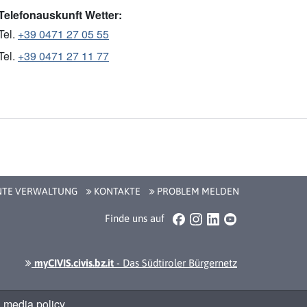
Telefonauskunft Wetter:
Tel.
+39 0471 27 05 55
Tel.
+39 0471 27 11 77
NTE VERWALTUNG
KONTAKTE
PROBLEM MELDEN
Facebook
Instagram
LinkedIn
YouTube
Finde uns auf
myCIVIS.civis.bz.it
- Das Südtiroler Bürgernetz
 media policy