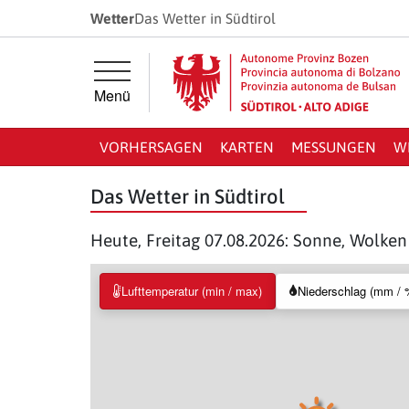
Springe direkt zur Hauptnavigation
Springe direkt zum Inhalt
Wetter
Das Wetter in Südtirol
Menü
VORHERSAGEN
KARTEN
MESSUNGEN
W
Das Wetter in Südtirol
Heute, Freitag 07.08.2026: Sonne, Wolke
Lufttemperatur (min / max)
Niederschlag (mm / 