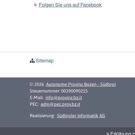
Folgen Sie uns auf Facebook
Sitemap
© 2026
Autonome Provinz Bozen - Südtirol
Steuernummer: 00390090215
E-Mail:
info@provinz.bz.it
PEC:
adm@pec.prov.bz.it
Realisierung:
Südtiroler Informatik AG
Erklärung zu