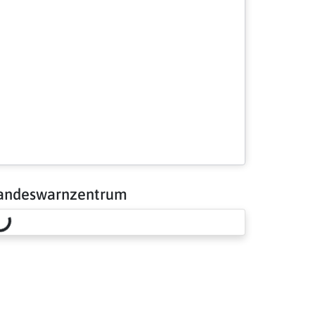
andeswarnzentrum
Loading risk overview…