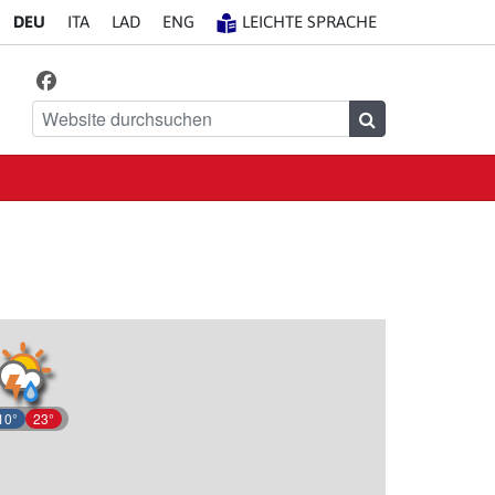
DE
U
IT
A
LA
D
EN
G
LEICHTE SPRACHE
Facebook
Finde uns auf
Website durchsuchen
Suchen
10°
23°