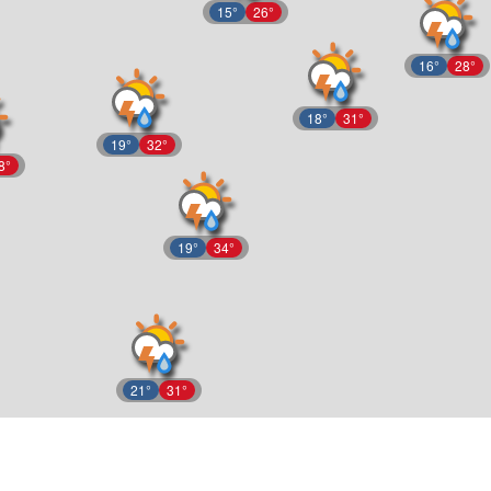
15°
26°
16°
28°
18°
31°
19°
32°
8°
19°
34°
21°
31°