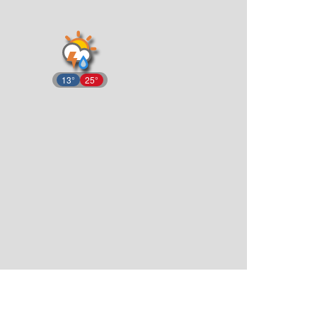
13°
25°