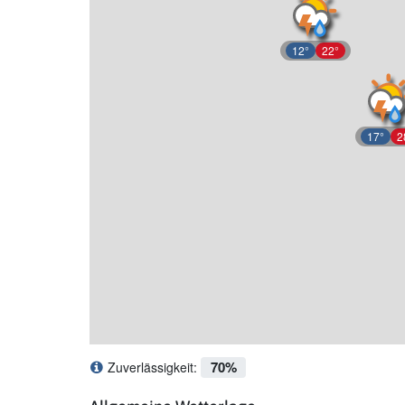
12°
22°
17°
2
70%
Zuverlässigkeit:
Was bedeutet Zuverlässigkeit?