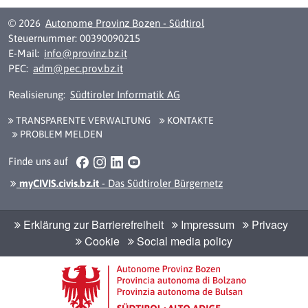
© 2026
Autonome Provinz Bozen - Südtirol
Steuernummer: 00390090215
E-Mail:
info@provinz.bz.it
PEC:
adm@pec.prov.bz.it
Realisierung:
Südtiroler Informatik AG
TRANSPARENTE VERWALTUNG
KONTAKTE
PROBLEM MELDEN
Facebook
Instagram
LinkedIn
YouTube
Finde uns auf
myCIVIS.civis.bz.it
- Das Südtiroler Bürgernetz
Erklärung zur Barrierefreiheit
Impressum
Privacy
Cookie
Social media policy