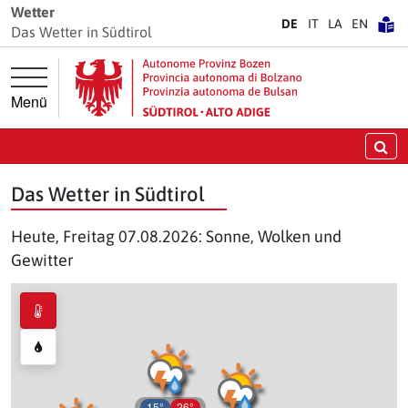
Springe direkt zur Hauptnavigation
Springe direkt zum Inhalt
Wetter
DE
IT
LA
EN
Das Wetter in Südtirol
Menü
Su
Das Wetter in Südtirol
Heute, Freitag 07.08.2026: Sonne, Wolken und
Gewitter
15°
26°