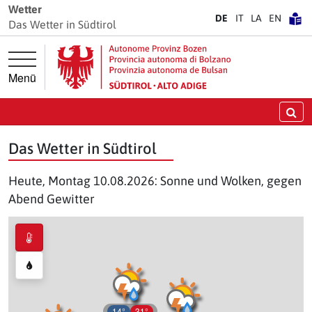
Springe direkt zur Hauptnavigation
Springe direkt zum Inhalt
Wetter
DE
IT
LA
EN
Das Wetter in Südtirol
Menü
Su
Das Wetter in Südtirol
Heute, Montag 10.08.2026: Sonne und Wolken, gegen
Abend Gewitter
14°
31°