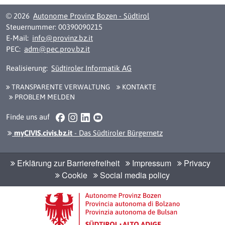
© 2026
Autonome Provinz Bozen - Südtirol
Steuernummer: 00390090215
E-Mail:
info@provinz.bz.it
PEC:
adm@pec.prov.bz.it
Realisierung:
Südtiroler Informatik AG
TRANSPARENTE VERWALTUNG
KONTAKTE
PROBLEM MELDEN
Facebook
Instagram
LinkedIn
YouTube
Finde uns auf
myCIVIS.civis.bz.it
- Das Südtiroler Bürgernetz
Erklärung zur Barrierefreiheit
Impressum
Privacy
Cookie
Social media policy