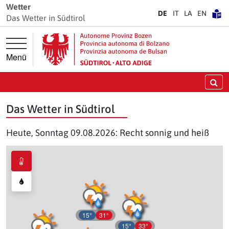
Springe direkt zur Hauptnavigation
Springe direkt zum Inhalt
Wetter
DE
IT
LA
EN
Das Wetter in Südtirol
Menü
Su
Das Wetter in Südtirol
Heute, Sonntag 09.08.2026: Recht sonnig und heiß
15°
31°
15°
33°