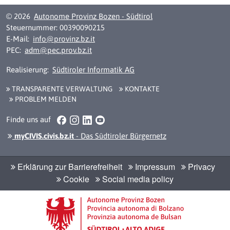
© 2026
Autonome Provinz Bozen - Südtirol
Steuernummer: 00390090215
E-Mail:
info@provinz.bz.it
PEC:
adm@pec.prov.bz.it
Realisierung:
Südtiroler Informatik AG
TRANSPARENTE VERWALTUNG
KONTAKTE
PROBLEM MELDEN
Facebook
Instagram
LinkedIn
YouTube
Finde uns auf
myCIVIS.civis.bz.it
- Das Südtiroler Bürgernetz
Erklärung zur Barrierefreiheit
Impressum
Privacy
Cookie
Social media policy