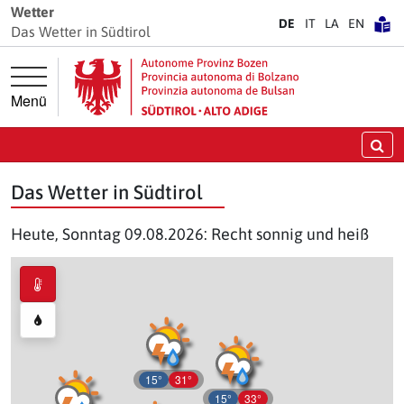
Springe direkt zur Hauptnavigation
Springe direkt zum Inhalt
Wetter
DE
IT
LA
EN
Das Wetter in Südtirol
Menü
Su
Das Wetter in Südtirol
Heute, Sonntag 09.08.2026: Recht sonnig und heiß
15°
31°
15°
33°