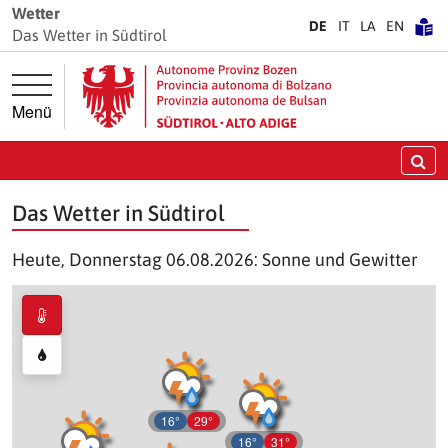
Springe direkt zur Hauptnavigation
Springe direkt zum Inhalt
Wetter
DE
IT
LA
EN
Das Wetter in Südtirol
Menü
Su
Das Wetter in Südtirol
Heute, Donnerstag 06.08.2026: Sonne und Gewitter
16°
29°
16°
31°