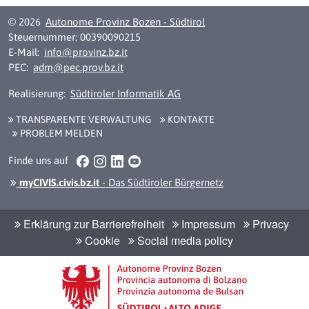
© 2026
Autonome Provinz Bozen - Südtirol
Steuernummer: 00390090215
E-Mail:
info@provinz.bz.it
PEC:
adm@pec.prov.bz.it
Realisierung:
Südtiroler Informatik AG
TRANSPARENTE VERWALTUNG
KONTAKTE
PROBLEM MELDEN
Facebook
Instagram
LinkedIn
YouTube
Finde uns auf
myCIVIS.civis.bz.it
- Das Südtiroler Bürgernetz
Erklärung zur Barrierefreiheit
Impressum
Privacy
Cookie
Social media policy