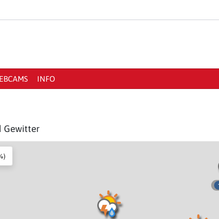
EBCAMS
INFO
d Gewitter
%)