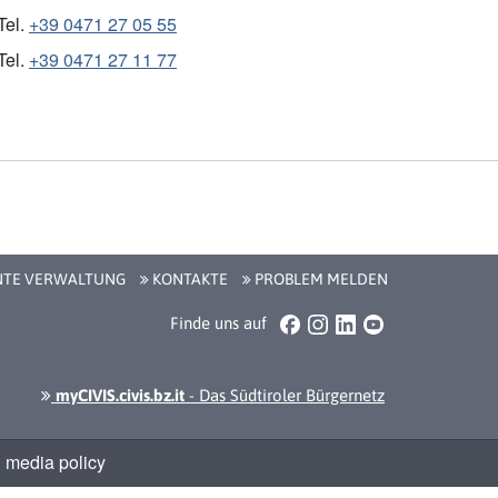
Tel.
+39 0471 27 05 55
Tel.
+39 0471 27 11 77
NTE VERWALTUNG
KONTAKTE
PROBLEM MELDEN
Facebook
Instagram
LinkedIn
YouTube
Finde uns auf
myCIVIS.civis.bz.it
- Das Südtiroler Bürgernetz
 media policy