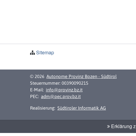
Sitemap
© 2026
Autonome Provinz Bozen - Südtirol
Steuernummer: 00390090215
E-Mail:
info@provinz.bz.it
PEC:
adm@pec.prov.bz.it
Realisierung:
Südtiroler Informatik AG
Erklärung zu