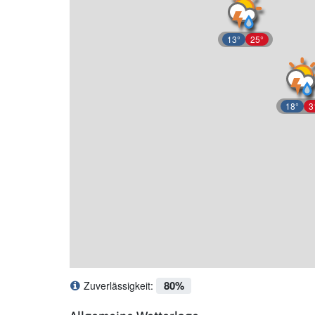
13°
25°
18°
3
80%
Zuverlässigkeit:
Was bedeutet Zuverlässigkeit?