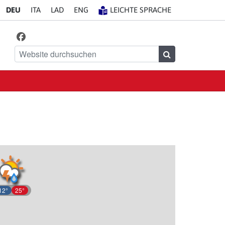
DE
U
IT
A
LA
D
EN
G
LEICHTE SPRACHE
Facebook
Finde uns auf
Website durchsuchen
Suchen
12°
25°