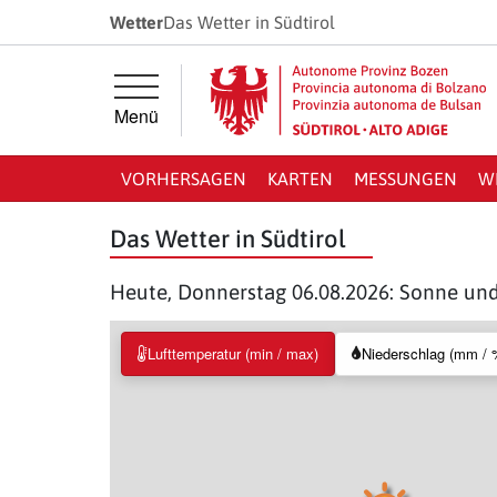
Springe direkt zur Hauptnavigation
Springe direkt zum Inhalt
Wetter
Das Wetter in Südtirol
Menü
VORHERSAGEN
KARTEN
MESSUNGEN
W
Das Wetter in Südtirol
Heute, Donnerstag 06.08.2026: Sonne un
Lufttemperatur (min / max)
Niederschlag (mm / 