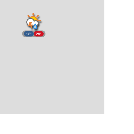
12°
28°