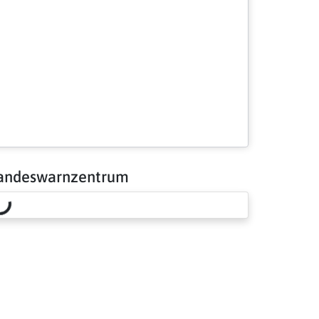
andeswarnzentrum
Loading risk overview…