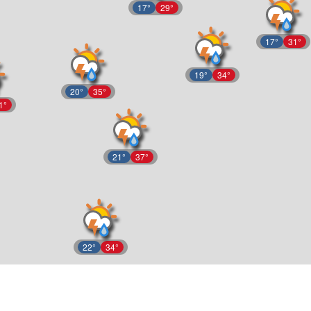
17°
29°
17°
31°
19°
34°
20°
35°
1°
21°
37°
22°
34°