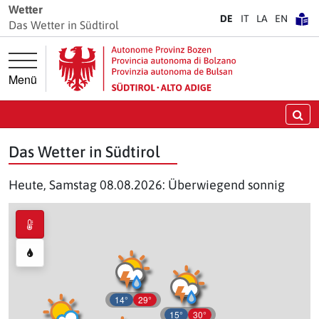
Springe direkt zur Hauptnavigation
Springe direkt zum Inhalt
Wetter
DE
IT
LA
EN
Das Wetter in Südtirol
Menü
Su
Das Wetter in Südtirol
Heute, Samstag 08.08.2026: Überwiegend sonnig
14°
29°
15°
30°